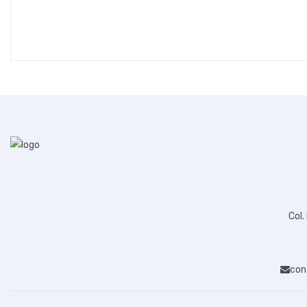
Col.
con