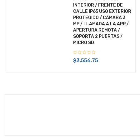
INTERIOR / FRENTE DE
REPRODUCTORES
CALLE IP65 USO EXTERIOR
PROTEGIDO / CAMARA 3
SCANNER
MP / LLAMADA A LA APP /
SERVIDORES
APERTURA REMOTA /
SOPORTA 2 PUERTAS /
SINTONIZADOR
MICRO SD
SMART HOME
$3,556.75
SOFTWARE
SOPORTES Y BASES P/TV/
PROYECTORES/DVD/CONSOLAS/BOCINAS/PANTALLAS
TABLETAS
TARJETA CONTROLADORA
TARJETA MADRE
TECLADO Y MOUSE