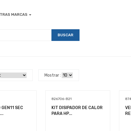
TRAS MARCAS
BUSCAR
Mostrar :
826706-B21
87
 GEN11 SEC
KIT DISIPADOR DE CALOR
VE
..
PARA HP...
RE