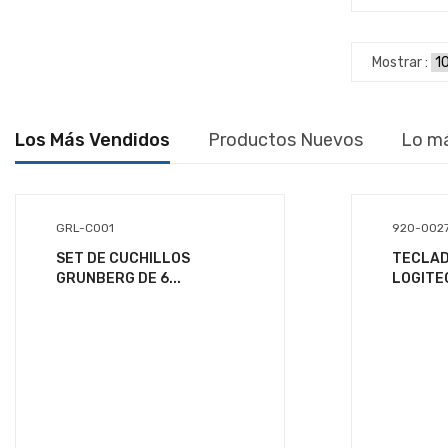
IMPRESORAS
KIOSKO
Mostrar :
LECTOR DE CODIGOS
LINEA BLANCA
Los Más Vendidos
Productos Nuevos
Lo m
MALETINES
MEMORIAS
GRL-C001
920-0027
MONITORES
SET DE CUCHILLOS
TECLA
MOUSE
GRUNBERG DE 6...
LOGITEC
MULTIFUNCIONALES
OPTICOS
PC'S
PIZARRON