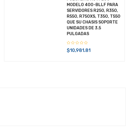
MODELO 400-BLLF PARA
+ $99.00 de envío
SERVIDORES R250, R350,
R550, R750XS, T350, T550
QUE SU CHASIS SOPORTE
$161.62
UNIDADES DE 3.5
PULGADAS
IVA Incluido
Disponible:
Sin Inventario
$10,981.81
+ $99.00 de envío
$72.30
IVA Incluido
Disponible:
En Inventario