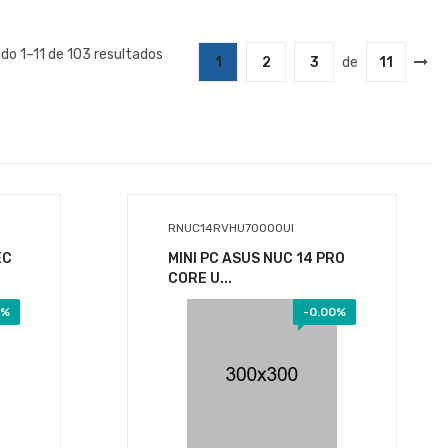
do 1–11 de 103 resultados
1
2
3
de
11
+ $99.00 de envío
$1,558.25
IVA Incluido
Disponible:
Sin Inventario
RNUC14RVHU70000UI
EC
MINI PC ASUS NUC 14 PRO
CORE U...
1%
-
0.00%
+ $99.00 de envío
$5,353.42