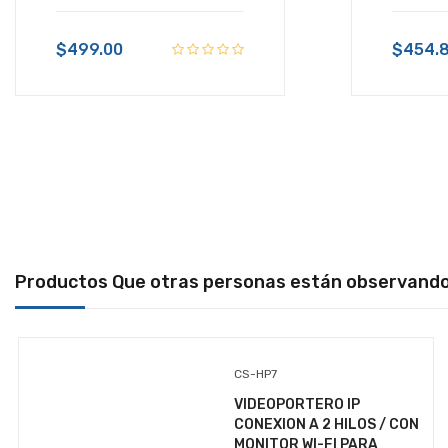
POLIZA DE GARANTIAS COMPUTO GHIA 1
AÑO
$499.00
$454.
POLIZA DE GARANTIAS COMPUTO GHIA
2 AÑOS
POLIZA DE SERVICIO
POLIZAS DE GARANTIA
PORTATILES
PRESENTADOR
Productos Que otras personas están observand
PROCESADORES
PRODUCTOS DE LIMPIEZA
REDES
CS-HP7
REFACCIONES
VIDEOPORTERO IP
CONEXION A 2 HILOS / CON
RELOJES
MONITOR WI-FI PARA