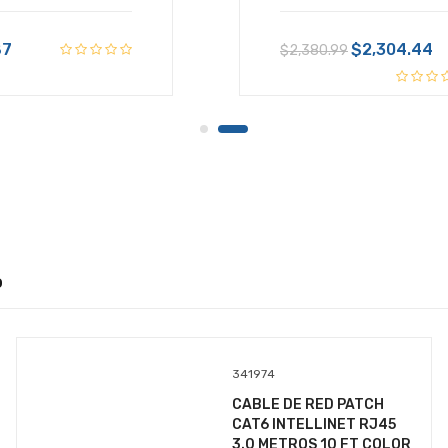
87
$2,304.44
$2,380.99
o
341974
CABLE DE RED PATCH
CAT6 INTELLINET RJ45
3.0 METROS 10 FT COLOR