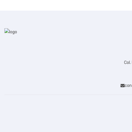
TECLADOS
TELEFONIA
TELEVISOR
TERMINAL PORTATIL/ COLECTORA DE
DATOS
TERMINAL POS
Col.
VENTILADORES
VIDEO
VIDEO PROYECTOR
con
VIDEOCONFERENCIA
VIDEOGRABADORES