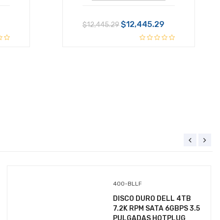
IVA Incluido
Disponible:
Sin Inventario
$12,445.29
$12,445.29
+ $99.00 de envío
$3,869.59
IVA Incluido
Disponible:
Sin Inventario
400-BLLF
DISCO DURO DELL 4TB
7.2K RPM SATA 6GBPS 3.5
PULGADAS HOTPLUG