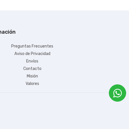
mación
Preguntas Frecuentes
Aviso de Privacidad
+ $99.00 de envío
Envíos
Contacto
$1,162.45
Misión
IVA Incluido
Valores
Disponible:
En Inventario