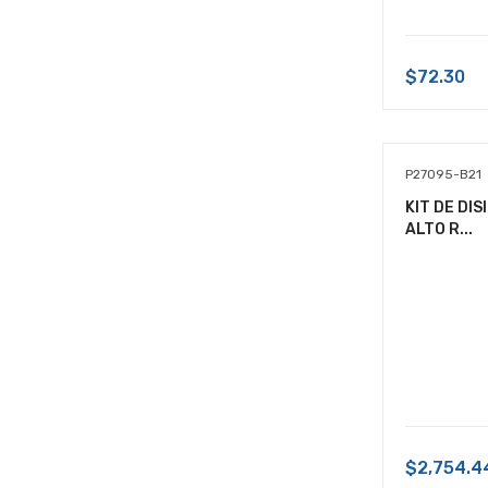
DIGITALIZADOR
DISCOS DUROS
$72.30
ENERGIA
EQUIPOS DE AUDIO
P27095-B21
FAX
KIT DE DI
ALTO R...
FUNDAS
GABINETE DE RACK
GABINETES
GAMES
HERRAMIENTAS
IMPRESORA DE AMPLIO FORMATO
(PLOTTER)
$2,754.4