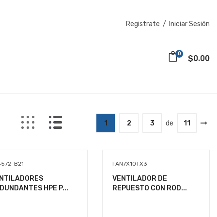
Registrate
/
Iniciar Sesión
0
$0.00
1
2
3
de
11
4572-B21
FAN7X10TX3
NTILADORES
VENTILADOR DE
DUNDANTES HPE P...
REPUESTO CON ROD...