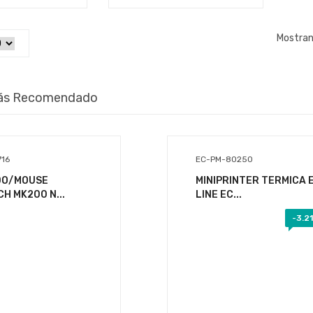
Mostran
ás Recomendado
16
EC-PM-80250
DO/MOUSE
MINIPRINTER TERMICA 
H MK200 N...
LINE EC...
-
3.2