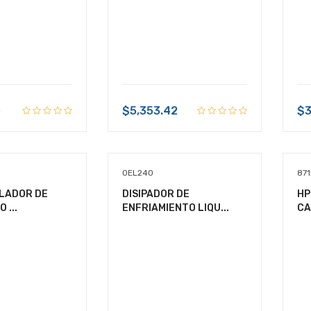
5
$5,353.42
$3
OEL240
87
ILADOR DE
DISIPADOR DE
HP
 ...
ENFRIAMIENTO LIQU...
CA