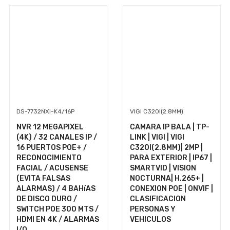
DS-7732NXI-K4/16P
VIGI C320I(2.8MM)
NVR 12 MEGAPIXEL
CAMARA IP BALA | TP-
(4K) / 32 CANALES IP /
LINK | VIGI | VIGI
16 PUERTOS POE+ /
C320I(2.8MM)| 2MP |
RECONOCIMIENTO
PARA EXTERIOR | IP67 |
FACIAL / ACUSENSE
SMARTVID | VISION
(EVITA FALSAS
NOCTURNA| H.265+ |
ALARMAS) / 4 BAHíAS
CONEXION POE | ONVIF |
DE DISCO DURO /
CLASIFICACION
SWITCH POE 300 MTS /
PERSONAS Y
HDMI EN 4K / ALARMAS
VEHICULOS
I/O