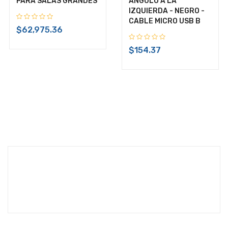
PARA SALAS GRANDES
ANGULO A LA
IVA Incluido
IZQUIERDA - NEGRO -
CABLE MICRO USB B
Disponible:
Sin Inventario
$62,975.36
$154.37