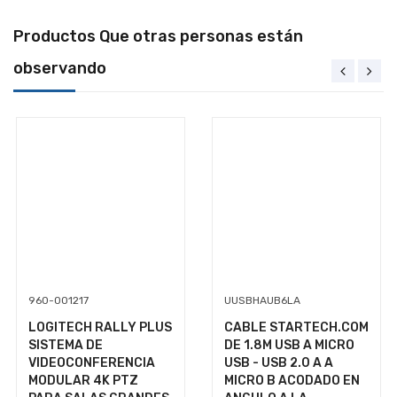
Productos Que otras personas están
observando
960-001217
UUSBHAUB6LA
LOGITECH RALLY PLUS
CABLE STARTECH.COM
+ $99.00 de envío
SISTEMA DE
DE 1.8M USB A MICRO
VIDEOCONFERENCIA
USB - USB 2.0 A A
$75,366.13
MODULAR 4K PTZ
MICRO B ACODADO EN