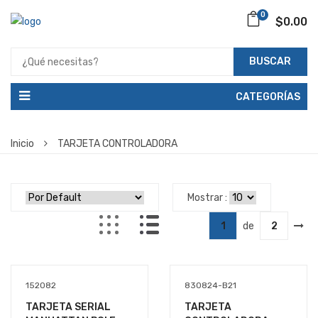
0
$0.00
BUSCAR
CATEGORÍAS
Inicio
TARJETA CONTROLADORA
Mostrar :
1
de
2
152082
830824-B21
TARJETA SERIAL
TARJETA