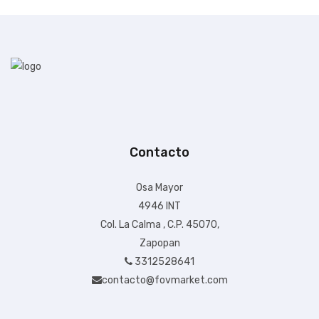
+ $99.00 de envío
$40,109.82
Contacto
IVA Incluido
Osa Mayor
Disponible:
Sin Inventario
4946 INT
Col. La Calma , C.P. 45070,
Zapopan
3312528641
contacto@fovmarket.com