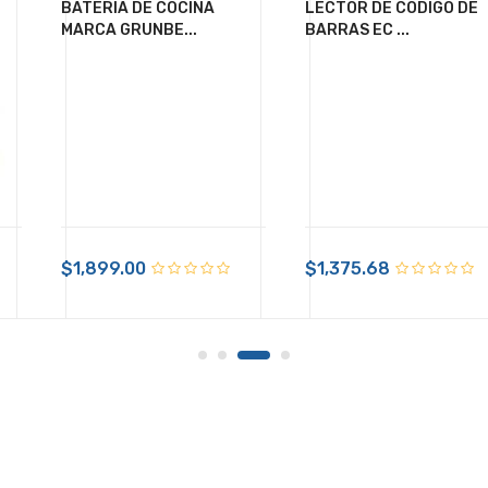
BATERIA DE COCINA
LECTOR DE CODIGO DE
MARCA GRUNBE...
BARRAS EC ...
+ $99.00 de envío
$461.89
$1,899.00
IVA Incluido
$1,375.68
Disponible:
Sin Inventario