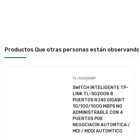
IMPRESORAS
KIOSKO
LECTOR DE CODIGOS
LINEA BLANCA
Productos Que otras personas están observand
MALETINES
MEMORIAS
MONITORES
TL-SG2008P
MOUSE
SWITCH INTELIGENTE TP-
LINK TL-SG2008 8
MULTIFUNCIONALES
PUERTOS RJ45 GIGABIT
10/100/1000 MBPS NO
OPTICOS
ADMINISTRABLE CON 4
PUERTOS POE
PC'S
NEGOCIACIN AUTOMTICA /
PIZARRON
MDI / MDIX AUTOMTICO