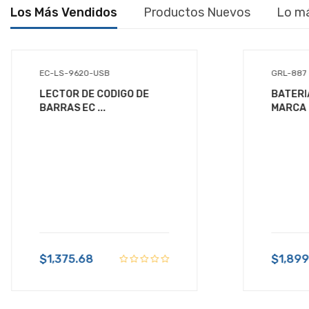
Los Más Vendidos
Productos Nuevos
Lo m
DIGITALIZADOR
DISCOS DUROS
ENERGIA
EC-LS-9620-USB
GRL-887
LECTOR DE CODIGO DE
BATERI
EQUIPOS DE AUDIO
BARRAS EC ...
MARCA 
FAX
FUNDAS
GABINETE DE RACK
GABINETES
GAMES
HERRAMIENTAS
$1,375.68
$1,899
IMPRESORA DE AMPLIO FORMATO
(PLOTTER)