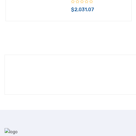
POLIZA DE GARANTIAS COMPUTO GHIA 1
$2,031.07
AÑO
POLIZA DE GARANTIAS COMPUTO GHIA
2 AÑOS
POLIZA DE SERVICIO
POLIZAS DE GARANTIA
PORTATILES
PRESENTADOR
PROCESADORES
PRODUCTOS DE LIMPIEZA
REDES
REFACCIONES
RELOJES