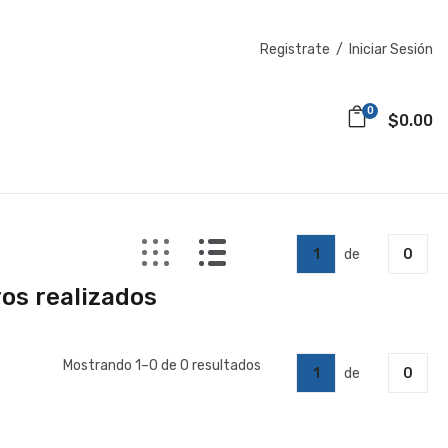
Registrate
/
Iniciar Sesión
0
$0.00
1
de
0
ros realizados
Mostrando 1–0 de 0 resultados
1
de
0