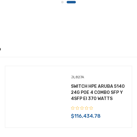
o
JL827A
SWITCH HPE ARUBA 5140
24G POE 4 COMBO SFP Y
4SFP EI 370 WATTS
$116,434.78