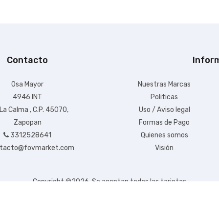
Contacto
Infor
Osa Mayor
Nuestras Marcas
4946 INT
Politicas
 La Calma , C.P. 45070,
Uso / Aviso legal
Zapopan
Formas de Pago
3312528641
Quienes somos
tacto@fovmarket.com
Visión
Copyright ©
2026. Se aceptan todas las tarjetas