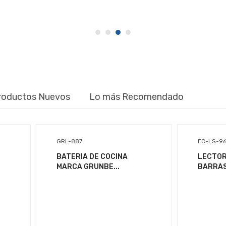
roductos Nuevos
Lo más Recomendado
IPC-PS70FN-10M0
PC-1000
GRL-887
EC-LS-9
CAMARA IMOU
REGULADOR SOLA
BATERIA DE COCINA
LECTOR
EXTERIOR / IPC-
BASIC ISB PC 10...
MARCA GRUNBE...
BARRAS 
PS7...
$5,450.92