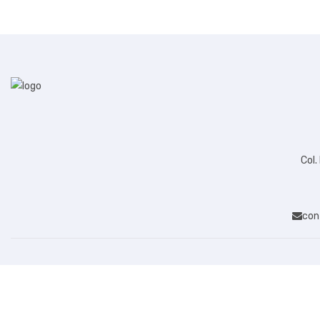
Col.
con