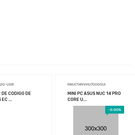
P06687-B21
02313MPH-H22H-06-
620-USB
RNUC14RVHU70000UI
S8AGF-01
KIT DE PUERTOS DE
 DE CODIGO DE
MINI PC ASUS NUC 14 PRO
SERIE ILO PA...
EC ...
CORE U...
SERVIDOR XFUSION
2288H V6 2X X...
-
0.00%
$2,720.93
$63,826.08