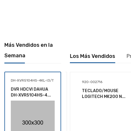
Más Vendidos en la
Semana
Los Más Vendidos
P
DH-XVR5104HS-4KL-I3/T
462501
GRL-C001
920-002716
DVR HDCVI DAHUA
SOPORTE MONITOR ,
SET DE CUCHILLOS
TECLADO/MOUSE
DH-XVR5104HS-4...
MANHATTAN, 4...
GRUNBERG DE 6...
LOGITECH MK200 N...
$2,045.57