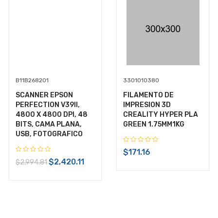
B11B268201
3301010380
SCANNER EPSON
FILAMENTO DE
PERFECTION V39II,
IMPRESION 3D
4800 X 4800 DPI, 48
CREALITY HYPER PLA
BITS, CAMA PLANA,
GREEN 1.75MM1KG
USB, FOTOGRAFICO
+ $99.00 de envío
$171.16
$2,420.11
$2,994.81
$1,461.50
IVA Incluido
Disponible:
En Inventario