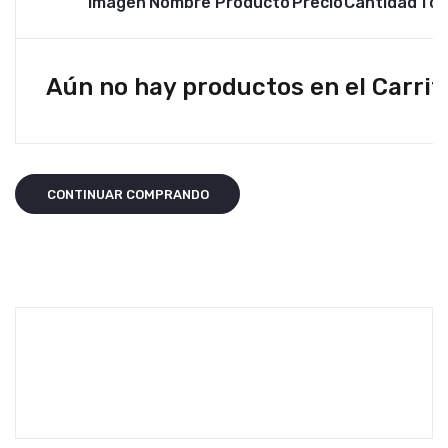
Imagen
Nombre Producto
Precio
Cantidad
Tot
Aún no hay productos en el Carrit
CONTINUAR COMPRANDO