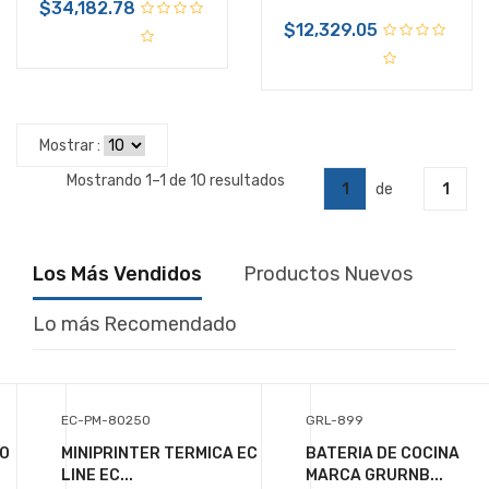
$34,182.78
$12,329.05
Mostrar :
Mostrando 1–1 de 10 resultados
1
de
1
Los Más Vendidos
Productos Nuevos
Lo más Recomendado
EC-PM-80250
GRL-899
RO
MINIPRINTER TERMICA EC
BATERIA DE COCINA
LINE EC...
MARCA GRURNB...