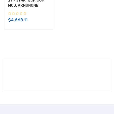
27 - STARTECH.COM
$46,697.24
MOD. ARMUNONB
IVA Incluido
$4,668.11
Disponible:
Sin Inventario