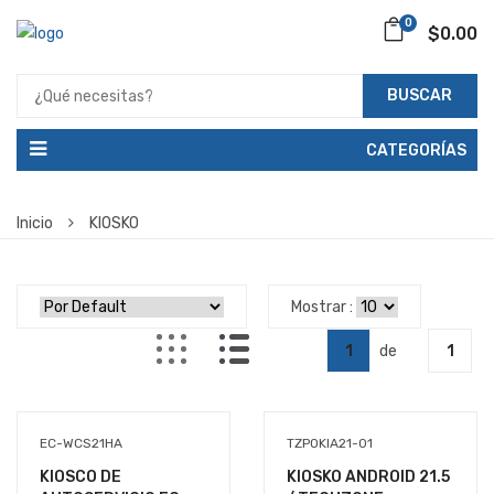
0
$0.00
BUSCAR
CATEGORÍAS
Inicio
KIOSKO
Mostrar :
1
de
1
EC-WCS21HA
TZPOKIA21-01
KIOSCO DE
KIOSKO ANDROID 21.5