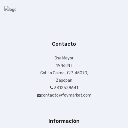
Contacto
+ $99.00 de envío
Osa Mayor
4946 INT
$52,253.21
Col. La Calma , C.P. 45070,
IVA Incluido
Zapopan
Disponible:
Sin Inventario
3312528641
contacto@fovmarket.com
Información