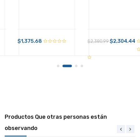
+ $99.00 de envío
$85.57
$1,375.68
IVA Incluido
$2,304.44
$2,380.99
Disponible:
En Inventario
Productos Que otras personas están
observando