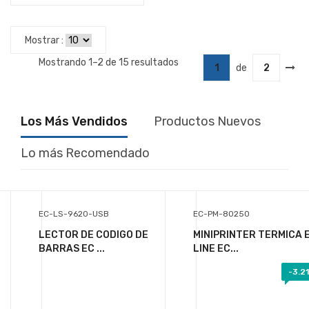
Mostrar :
Mostrando 1–2 de 15 resultados
1
de
2
Los Más Vendidos
Productos Nuevos
Lo más Recomendado
EC-LS-9620-USB
EC-PM-80250
LECTOR DE CODIGO DE
MINIPRINTER TERMICA 
BARRAS EC ...
LINE EC...
-
3.2