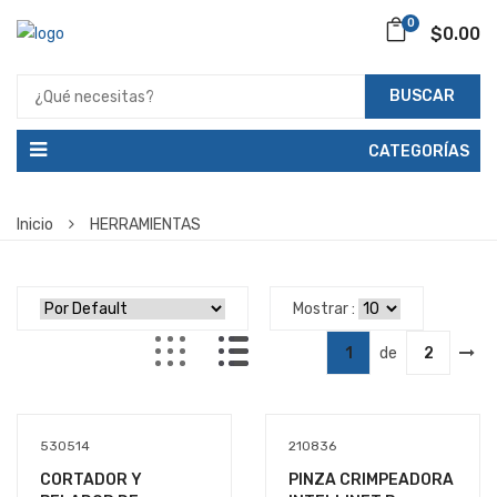
0
$0.00
BUSCAR
CATEGORÍAS
Inicio
HERRAMIENTAS
Mostrar :
1
de
2
530514
210836
CORTADOR Y
PINZA CRIMPEADORA