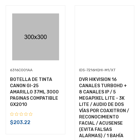
6316C001AA
IDS-7216HQHI-M1/XT
BOTELLA DE TINTA
DVR HIKVISION 16
-
CANON GI-25
CANALES TURBOHD +
AMARILLO 37ML 3000
8 CANALES IP / 5
+ $99.00 de envío
PAGINAS COMPATIBLE
MEGAPIXEL LITE - 3K
GX2010
LITE / AUDIO DE DOS
$225.35
VÍAS POR COAXITRON /
RECONOCIMIENTO
IVA Incluido
$203.22
FACIAL / ACUSENSE
(EVITA FALSAS
Disponible:
En Inventario
ALARMAS) / 1 BAHÍA