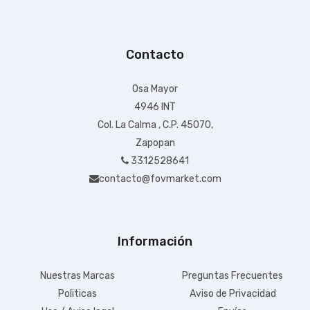
Contacto
Osa Mayor
+ $99.00 de envío
4946 INT
Col. La Calma , C.P. 45070,
$180.19
Zapopan
IVA Incluido
3312528641
Disponible:
En Inventario
contacto@fovmarket.com
Información
Nuestras Marcas
Preguntas Frecuentes
Politicas
Aviso de Privacidad