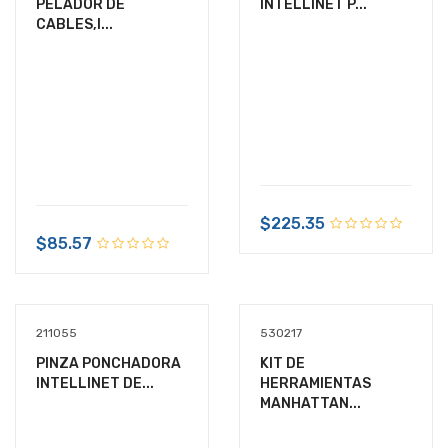
PELADOR DE
INTELLINET P...
CABLES,I...
$225.35
$85.57
211055
530217
PINZA PONCHADORA
KIT DE
INTELLINET DE...
HERRAMIENTAS
MANHATTAN...