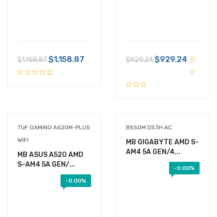
$1,158.87
$929.24
$1,158.87
$929.24
TUF GAMING A520M-PLUS
B550M DS3H AC
WIFI
MB GIGABYTE AMD S-
AM4 5A GEN/4...
MB ASUS A520 AMD
S-AM4 5A GEN/...
-
0.00%
-
0.00%