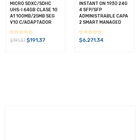
MICRO SDXC/SDHC
INSTANT ON 1930 24G
UHS-I 64GB CLASE 10
4 SFP/SFP
$1,214.74
A1 100MB/25MB SEG
ADMINISTRABLE CAPA
$1,214.74
V10 C/ADAPTADOR
2 SMART MANAGED
IVA Incluido
Disponible:
En Inventario
$191.37
$6,271.34
$191.37