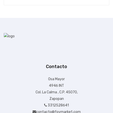
Contacto
+ $99.00 de envío
Osa Mayor
4946 INT
$1,714.19
Col. La Calma , C.P. 45070,
$1,714.19
Zapopan
IVA Incluido
3312528641
Disponible:
En Inventario
contacto@fovmarket.com