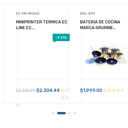
EC-PM-80250
GRL-899
MINIPRINTER TERMICA EC
BATERIA DE COCINA
LINE EC...
MARCA GRURNB...
-
3.21%
+ $99.00 de envío
$1,103.02
$1,103.02
$2,304.44
IVA Incluido
$1,999.00
$2,380.99
Disponible:
Sin Inventario