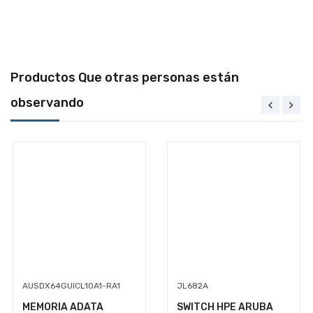
Productos Que otras personas están
observando
AUSDX64GUICL10A1-RA1
JL682A
MEMORIA ADATA
SWITCH HPE ARUBA
+ $99.00 de envío