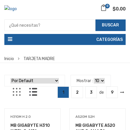
0
$0.00
BUSCAR
CATEGORÍAS
Inicio
TARJETA MADRE
Mostrar :
1
2
3
de
9
H310M H 2.0
A520M S2H
MB GIGABYTE H310
MB GIGABYTE A520