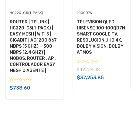
HC220-G5(1-PACK)
100QD7N
ROUTER | TP LINK |
TELEVISION QLED
HC220-G5(1-PACK) |
HISENSE 100 100QD7N
EASY MESH | WIFI 5 |
SMART GOOGLE TV,
GIGABIT | AC1200 867
RESOLUCION UHD 4K,
MBPS (5 GHZ) + 300
DOLBY VISION, DOLBY
MBPS (2,4 GHZ) |
ATMOS
MODOS: ROUTER , AP ,
CONTROLADOR EASY
$49,724.08
MESH O AGENTE |
$37,253.85
$738.60