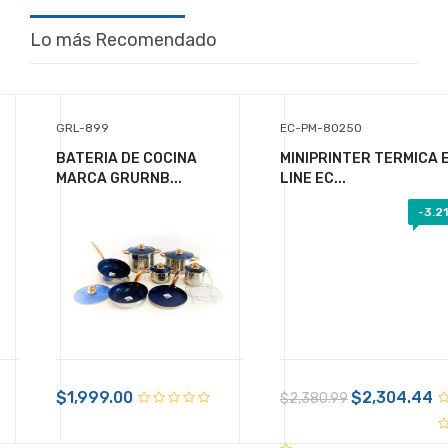
Lo más Recomendado
GRL-899
EC-PM-80250
BATERIA DE COCINA
MINIPRINTER TERMICA 
MARCA GRURNB...
LINE EC...
-
3.2
+ $99.00 de envío
$388.50
IVA Incluido
Disponible:
Sin Inventario
$1,999.00
$2,304.44
$2,380.99