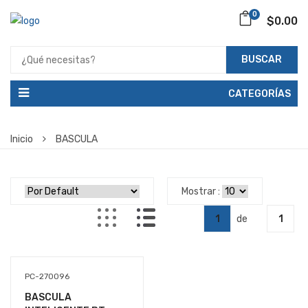
0
$0.00
BUSCAR
CATEGORÍAS
Inicio
BASCULA
Mostrar :
1
de
1
PC-270096
BASCULA