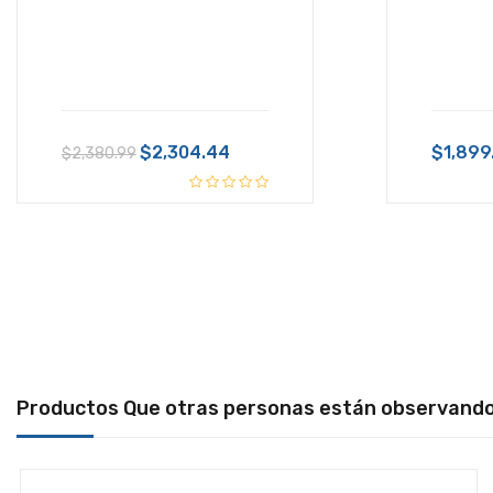
IMPRESORAS
KIOSKO
LECTOR DE CODIGOS
LINEA BLANCA
$2,304.44
$1,899
$2,380.99
MALETINES
MEMORIAS
MONITORES
MOUSE
MULTIFUNCIONALES
OPTICOS
Productos Que otras personas están observand
PC'S
PIZARRON