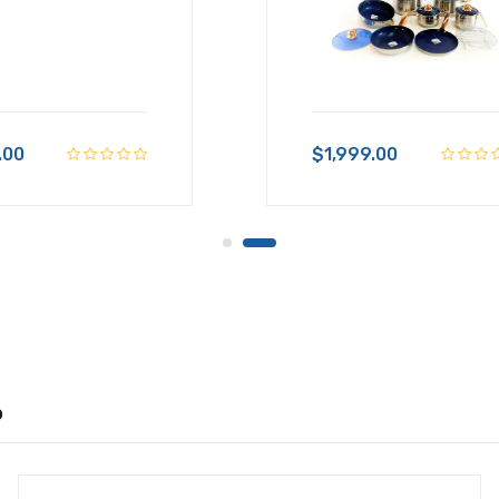
.00
$1,999.00
o