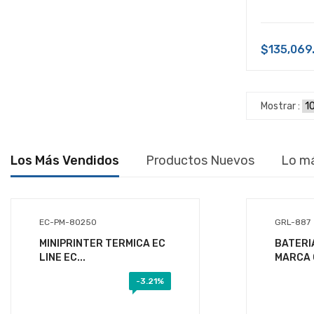
DIGITALIZADOR
DISCOS DUROS
$135,069
ENERGIA
EQUIPOS DE AUDIO
Mostrar :
FAX
FUNDAS
Los Más Vendidos
Productos Nuevos
Lo m
GABINETE DE RACK
GABINETES
EC-PM-80250
GRL-887
GAMES
MINIPRINTER TERMICA EC
BATERI
HERRAMIENTAS
LINE EC...
MARCA 
IMPRESORA DE AMPLIO FORMATO
-
3.21%
(PLOTTER)