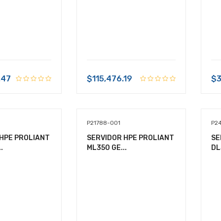
.47
$115,476.19
$3
P21788-001
P2
HPE PROLIANT
SERVIDOR HPE PROLIANT
SE
.
ML350 GE...
DL