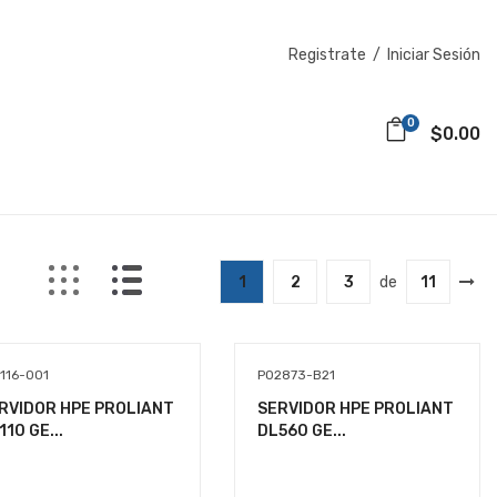
Registrate
/
Iniciar Sesión
0
$0.00
1
2
3
de
11
116-001
P02873-B21
RVIDOR HPE PROLIANT
SERVIDOR HPE PROLIANT
110 GE...
DL560 GE...