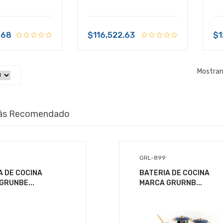
.68
$116,522.63
$1
Mostran
ás Recomendado
GRL-899
A DE COCINA
BATERIA DE COCINA
GRUNBE...
MARCA GRURNB...