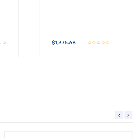
+ $199.00 de envío
$1,375.68
$115,476.19
IVA Incluido
Disponible:
Sin Inventario
+ $199.00 de envío