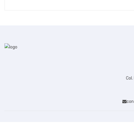
REPRODUCTORES
SCANNER
SERVIDORES
SINTONIZADOR
SMART HOME
SOFTWARE
SOPORTES Y BASES P/TV/
Col.
PROYECTORES/DVD/CONSOLAS/BOCINAS/PANTALLAS
TABLETAS
con
TARJETA CONTROLADORA
TARJETA MADRE
TECLADO Y MOUSE