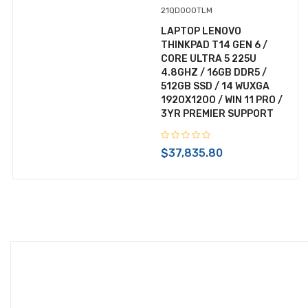
POLIZA DE GARANTIAS COMPUTO GHIA 1
21QD000TLM
AÑO
LAPTOP LENOVO
THINKPAD T14 GEN 6 /
POLIZA DE GARANTIAS COMPUTO GHIA
CORE ULTRA 5 225U
2 AÑOS
4.8GHZ / 16GB DDR5 /
512GB SSD / 14 WUXGA
POLIZA DE SERVICIO
1920X1200 / WIN 11 PRO /
3YR PREMIER SUPPORT
POLIZAS DE GARANTIA
PORTATILES
$37,835.80
PRESENTADOR
PROCESADORES
PRODUCTOS DE LIMPIEZA
REDES
REFACCIONES
RELOJES