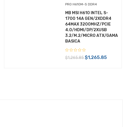
PRO H610M-S DDR4
$34,849.81
MB MSI H610 INTEL S-
IVA Incluido
1700 14A GEN/2XDDR4
64MAX 3200MHZ/PCIE
Disponible:
Sin Inventario
4.0/HDMI/DP/2XUSB
3.2/M.2/MICRO ATX/GAMA
BASICA
$1,265.85
$1,265.85
+ $199.00 de envío
$343,629.65
IVA Incluido
Disponible:
Sin Inventario