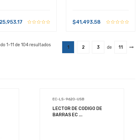
25,953.17
$41,493.58
do 1–11 de 104 resultados
1
2
3
de
11
+ $199.00 de envío
$132,799.47
IVA Incluido
EC-LS-9620-USB
Disponible:
Sin Inventario
LECTOR DE CODIGO DE
BARRAS EC ...