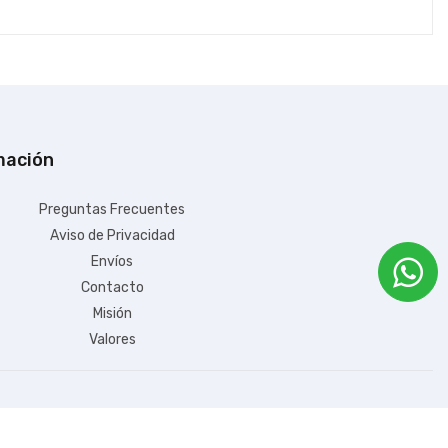
mación
+ $199.00 de envío
Preguntas Frecuentes
Aviso de Privacidad
$135,069.68
Envíos
IVA Incluido
Contacto
Misión
Disponible:
Sin Inventario
Valores