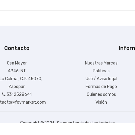
Contacto
Infor
Osa Mayor
Nuestras Marcas
4946 INT
Politicas
 La Calma , C.P. 45070,
Uso / Aviso legal
Zapopan
Formas de Pago
3312528641
Quienes somos
tacto@fovmarket.com
Visión
Copyright ©
2026. Se aceptan todas las tarjetas